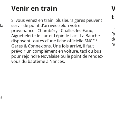
Venir en train
V
t
Si vous venez en train, plusieurs gares peuvent
la
servir de point d’arrivée selon votre
L
provenance : Chambéry - Challes-les-Eaux,
R
Aiguebelette-le-Lac et Lépin-le-Lac - La Bauche
d
disposent toutes d’une fiche officielle SNCF /
n
Gares & Connexions. Une fois arrivé, il faut
prévoir un complément en voiture, taxi ou bus
pour rejoindre Novalaise ou le point de rendez-
vous du baptême à Nances.
es