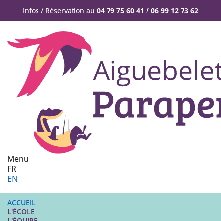
Infos / Réservation au
04 79 75 60 41 / 06 99 12 73 62
Menu
FR
EN
ACCUEIL
L'ÉCOLE
L'ÉQUIPE