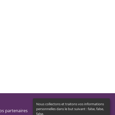
Nous collectons et traitons vos informations
personnelles dans le but suivant :
false, false,
os partenaires
false
.