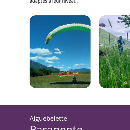
adaptés à leur niveau.
Aiguebelette
Parapente