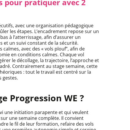
 pour pratiquer avec 2
cutifs, avec une organisation pédagogique
rûler les étapes. L’encadrement repose sur un
as à l’atterrissage, afin d’assurer un
et un suivi constant de la sécurité.
s calmes, avec des « vols plouf”, afin de
omie en conditions calmes. Chaque vol
er le décollage, la trajectoire, l’approche et
ncadré. Contrairement au stage semaine, cette
riques : tout le travail est centré sur la
s gestes.
age Progression WE ?
vi une initiation parapente et qui veulent
 sur une semaine complète. Il convient
e le fil de leur formation, refaire des vols
s une première autonomie simple et sereine.